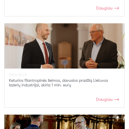
Daugiau
2026 06 29
Keturios filantropinės šeimos, davusios pradžią Lietuvos
lazerių industrijai, skiria 1 mln. eurų
Daugiau