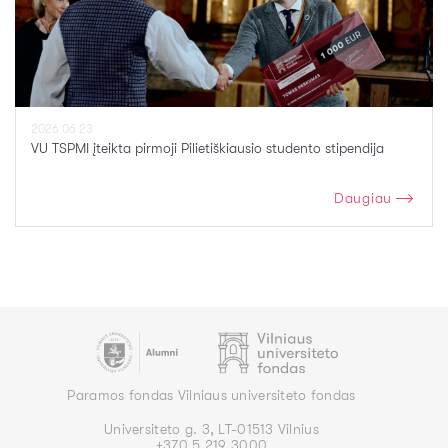
2026 06 23
VU TSPMI įteikta pirmoji Pilietiškiausio studento stipendija
Daugiau
Paramos fondas Vilniaus universiteto fondas
Universiteto g. 3, LT-01513 Vilnius
+370 5 219 3000