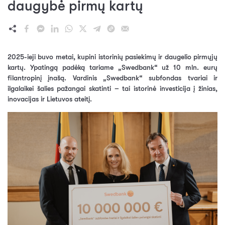
daugybė pirmų kartų
2025-ieji buvo metai, kupini istorinių pasiekimų ir daugelio pirmųjų
kartų. Ypatingą padėką tariame „Swedbank“ už 10 mln. eurų
filantropinį įnašą. Vardinis „Swedbank“ subfondas tvariai ir
ilgalaikei šalies pažangai skatinti – tai istorinė investicija į žinias,
inovacijas ir Lietuvos ateitį.