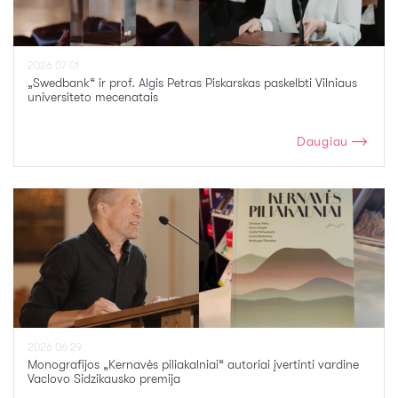
2026 07 01
„Swedbank“ ir prof. Algis Petras Piskarskas paskelbti Vilniaus
universiteto mecenatais
Daugiau
2026 06 29
Monografijos „Kernavės piliakalniai“ autoriai įvertinti vardine
Vaclovo Sidzikausko premija