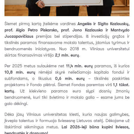
Šiemet pirmą kartą įteikėme vardines
Angelės ir Sigito Kazlauskų,
prof. Algio Petro Piskarsko, prof. Jono Kazlausko ir Mantvydo
Juozapavičiaus
premijas bei stipendijas. Iš investicijų grąžos ir
tikslinės paramos finansavome mokslo talentus, įdomius tyrimus ir
bendruomenės iniciatyvas. Nuo 2018 m. Vilniaus universitetui
skirtas finansavimas viršijo
2,1 mln. eurų
.
Per 2025 metus sulaukėme net
11,4 mln. eurų
paramos, iš kurios
10,8 mln. eurų
rėmėjai skyrė neliečiamojo kapitalo fondui ir
subfondams, o likusius
0,6 mln. eurų
– tikslinės paskirties
projektams ir Fondo plėtrai. Šiemet Fondas paremtas virš
1,1 tūkst.
kartų
. Už kiekvieno paramos euro slypi dosnių žmonių
bendruomenė, kuri tiki švietimo ir mokslo galia – esame jums be
galo dėkingi.
Dėka jūsų Vilniaus universitetas klesti, kuria naujas galimybes,
įkvepia talentus ir formuoja šviesesnę Lietuvos ateitį. Dėkojame už
išskirtinai sėkmingus metus.
Lai 2026-ieji būna kupini šviesos,
bendrystės ir dosnumo!