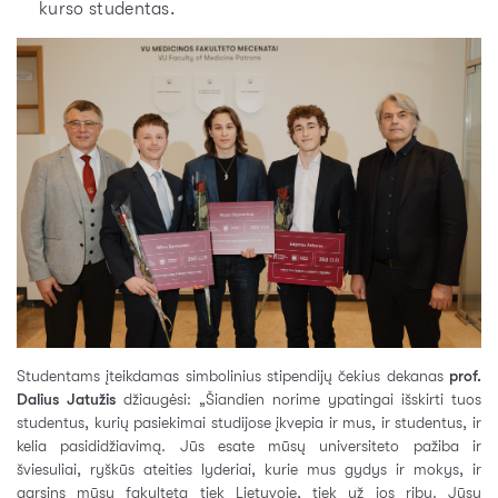
kurso studentas.
Studentams įteikdamas simbolinius stipendijų čekius dekanas
prof.
Dalius Jatužis
džiaugėsi: „Šiandien norime ypatingai išskirti tuos
studentus, kurių pasiekimai studijose įkvepia ir mus, ir studentus, ir
kelia pasididžiavimą. Jūs esate mūsų universiteto pažiba ir
šviesuliai, ryškūs ateities lyderiai, kurie mus gydys ir mokys, ir
garsins mūsų fakultetą tiek Lietuvoje, tiek už jos ribų. Jūsų