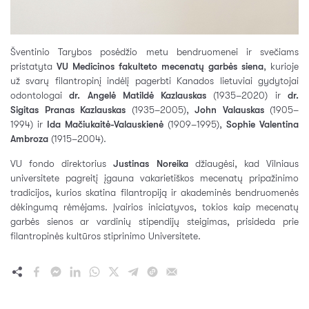
Šventinio Tarybos posėdžio metu bendruomenei ir svečiams
pristatyta
VU Medicinos fakulteto mecenatų garbės siena
, kurioje
už svarų filantropinį indėlį pagerbti Kanados lietuviai gydytojai
odontologai
dr. Angelė Matildė Kazlauskas
(1935–2020) ir
dr.
Sigitas Pranas Kazlauskas
(1935–2005),
John Valauskas
(1905–
1994) ir
Ida Mačiukaitė-Valauskienė
(1909–1995),
Sophie Valentina
Ambroza
(1915–2004).
VU fondo direktorius
Justinas Noreika
džiaugėsi, kad Vilniaus
universitete pagreitį įgauna vakarietiškos mecenatų pripažinimo
tradicijos, kurios skatina filantropiją ir akademinės bendruomenės
dėkingumą rėmėjams. Įvairios iniciatyvos, tokios kaip mecenatų
garbės sienos ar vardinių stipendijų steigimas, prisideda prie
filantropinės kultūros stiprinimo Universitete.