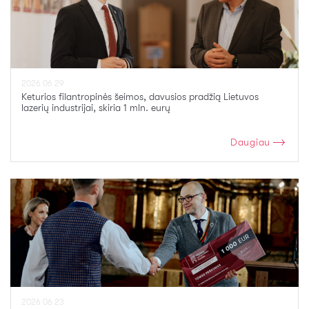
2026 06 29
Keturios filantropinės šeimos, davusios pradžią Lietuvos
lazerių industrijai, skiria 1 mln. eurų
Daugiau
2026 06 23