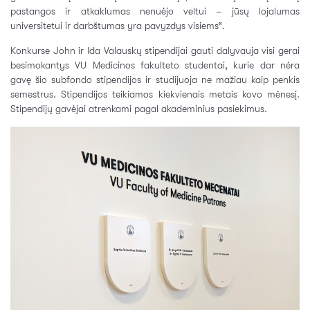
pastangos ir atkaklumas nenuėjo veltui – jūsų lojalumas
universitetui ir darbštumas yra pavyzdys visiems“.
Konkurse John ir Ida Valauskų stipendijai gauti dalyvauja visi gerai
besimokantys VU Medicinos fakulteto studentai, kurie dar nėra
gavę šio subfondo stipendijos ir studijuoja ne mažiau kaip penkis
semestrus. Stipendijos teikiamos kiekvienais metais kovo mėnesį.
Stipendijų gavėjai atrenkami pagal akademinius pasiekimus.