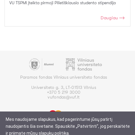
VU TSPMI įteikta pirmoji Pilietiškiausio studento stipendija
Daugiau
Paramos fondas Vilniaus universiteto fondas
Universiteto g. 3, LT-01513 Vilnius
+370 5 219 3000
vufondas@vuf.lt
Mes naudojame slapukus, kad pagerintume jūsų patirtį
naudojantis šia svetaine. Spauskite „Patvirtinti“, jog perskaitėte
ir priimate mūsų slapukų politiką.