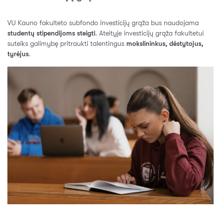
VU Kauno fakulteto subfondo investicijų grąža bus naudojama
studentų stipendijoms steigti
. Ateityje investicijų grąža fakultetui
suteiks galimybę pritraukti talentingus
mokslininkus, dėstytojus,
tyrėjus
.