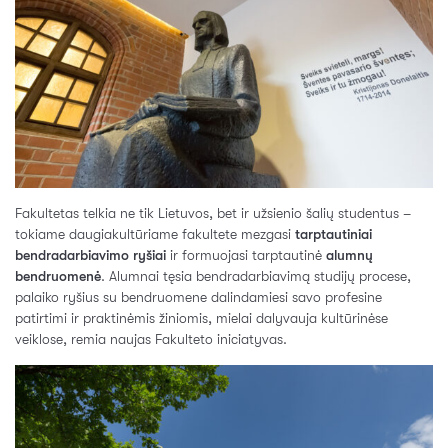
Fakultetas telkia ne tik Lietuvos, bet ir užsienio šalių studentus –
tokiame daugiakultūriame fakultete mezgasi
tarptautiniai
bendradarbiavimo ryšiai
ir formuojasi tarptautinė
alumnų
bendruomenė
. Alumnai tęsia bendradarbiavimą studijų procese,
palaiko ryšius su bendruomene dalindamiesi savo profesine
patirtimi ir praktinėmis žiniomis, mielai dalyvauja kultūrinėse
veiklose, remia naujas Fakulteto iniciatyvas.