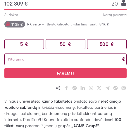
102 309 €
20
Surinkta
Kartų paremta
113k €
NK vertė
✦ Išleista/atidėta tikslui finansuoti:
8,1k €
5
€
50
€
500
€
€
PAREMTI
Vilniaus universiteto
Kauno fakultetas
pristato savo
neliečiamojo
kapitalo subfondą
ir kviečia visuomenę, fakulteto partnerius ir
draugus bei alumnų bendruomenę prisidėti skiriant paramą
internetu. Pradžią VU Kauno fakulteto subfondui davė dosni
100
tūkst. eurų
parama iš įmonių grupės
„ACME Grupė“
.