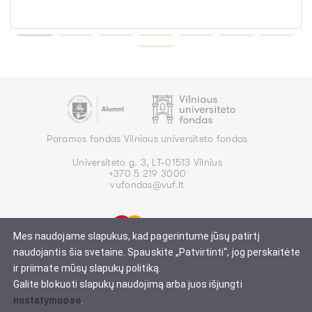
Paramos fondas Vilniaus universiteto fondas
Universiteto g. 3, LT-01513 Vilnius
+370 5 219 3000
vufondas@vuf.lt
Mes naudojame slapukus, kad pagerintume jūsų patirtį
naudojantis šia svetaine. Spauskite „Patvirtinti“, jog perskaitėte
ir priimate mūsų slapukų politiką.
Galite blokuoti slapukų naudojimą arba juos išjungti
Privatumo politika
Paramos taisyklės
nustatymuose
.