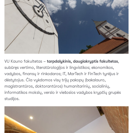
VU Kauno fakultetas –
tarpdalykinis, daugiakryptis fakultetas
,
subūręs vertimo, literatūrologijos ir lingvistikos; ekonomikos,
vadybos, ﬁnansų ir rinkodaros; IT, MarTech ir FinTech tyrėjus ir
dėstytojus. Čia vykdomos visų trijų pakopų (bakalauro,
magistrantūros, doktorantūros) humanitarinių, socialinių,
informatikos mokslų, verslo ir viešosios vadybos krypčių grupės
studijos.