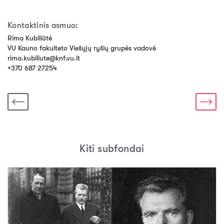
Kontaktinis asmuo:
Rima Kubiliūtė
VU Kauno fakulteto Viešųjų ryšių grupės vadovė
rima.kubiliute@knf.vu.lt
+370 687 27254
Kiti subfondai