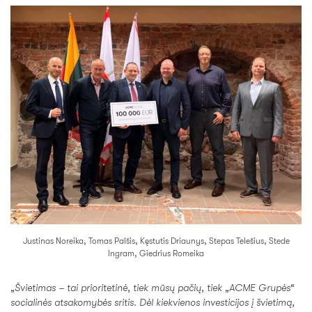
Justinas Noreika, Tomas Palšis, Kęstutis Driaunys, Stepas Telešius, Stede
Ingram, Giedrius Romeika
„Švietimas – tai prioritetinė, tiek mūsų pačių, tiek „ACME Grupės“
socialinės atsakomybės sritis. Dėl kiekvienos investicijos į švietimą,