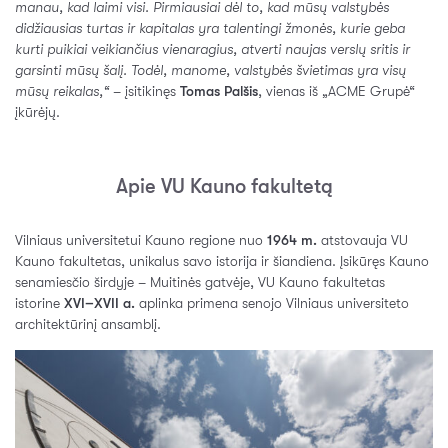
manau, kad laimi visi. Pirmiausiai dėl to, kad mūsų valstybės
didžiausias turtas ir kapitalas yra talentingi žmonės, kurie geba
kurti puikiai veikiančius vienaragius, atverti naujas verslų sritis ir
garsinti mūsų šalį. Todėl, manome, valstybės švietimas yra visų
mūsų reikalas,“
– įsitikinęs
Tomas Palšis
, vienas iš „ACME Grupė“
įkūrėjų.
Apie VU Kauno fakultetą
Vilniaus universitetui Kauno regione nuo
1964 m.
atstovauja VU
Kauno fakultetas, unikalus savo istorija ir šiandiena. Įsikūręs Kauno
senamiesčio širdyje – Muitinės gatvėje, VU Kauno fakultetas
istorine
XVI–XVII a.
aplinka primena senojo Vilniaus universiteto
architektūrinį ansamblį.