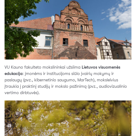
VU Kauno fakulteto mokslininkai užsiima
Lietuvos visuomenės
edukacija
: įmonėms ir institucijoms siūlo įvairių mokymų ir
paslaugų (pvz., kibernetinio saugumo, MarTech), moksleivius
įtraukia į praktinį studijų ir mokslo pažinimą (pvz., audiovizualinio
vertimo dirbtuvės).