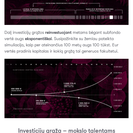
Dalį investicijų grąžos
reinvestuojant
metams bėgant subfondo
vertė augs
eksponentiškai
. Susipažinkite su žemiau pateikta
simuliacija, kaip per ateinančius 100 metų augs 100 tūkst. Eur
vertės pradinis kapitalas ir kokią grąžą tai generuos fakultetui.
Investicijų grąža – mokslo talentams