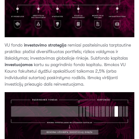
VU fondo
investavimo strategija
remiasi pasiteisinusia tarptautine
praktika: plačiai diversifikuotas portfelis; rizikos valdymas ir
išskaidymas; investavimas globalioje rinkoje. Subfondo kapitalas
investuojamas
kartu su pagrindinio fondo kapitalu. Išmokos VU
Kauno fakultetui dydžiui apskaičiuoti taikomas 2,5% (arba
individualiai sutartas) paskirstymo rodiklis. Išmoką viršijanti
investicijų prieaugio dalis reinvestuojama.