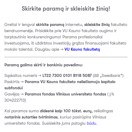
Skirkite paramą ir skleiskite žinią!
Greitai ir lengvai
skirkite paramą
internetu,
skleiskite žinią
fakulteto
bendruomenėje. Prisidėkite prie VU Kauno fakulteto augimo ir
tarptautinio konkurencingumo! Parama profesionaliai
investuojama, iš uždirbtos investicijų grąžos finansuojami fakulteto
mokslo talentai. Daugiau apie →
VU Kauno fakultetą
Paramą galima skirti ir bankiniu pavedimu:
Sąskaitos numeris →
LT22 7300 0101 8118 5087
(AB „Swedbank“)
Paskirtis →
Parama VU Kauno fakulteto neliečiamojo kapitalo
subfondui
Gavėjas →
Paramos fondas Vilniaus universiteto fondas
( į/k
304222713)
Kai paramos suma
didesnė kaip 100 tūkst. eurų,
reikalingas
notarinis sutarties tvirtinimas
, kuriuo pasirūpins Vilniaus
universiteto fondas. Susisiekite jums patogiu
būdu
.